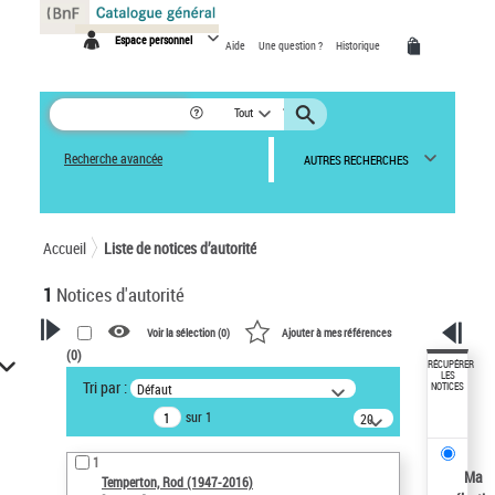
Panneau de gestion des cookies
Espace personnel
Aide
Une question ?
Historique
Tout
Recherche avancée
AUTRES RECHERCHES
Accueil
Liste de notices d’autorité
1
Notices d'autorité
Voir la sélection (
0
)
Ajouter à mes références
(
0
)
VOTRE RECHERCHE
RÉCUPÉRER
LES
Tri par :
Défaut
NOTICES
Recherche avancée dans les
sur 1
notices d’autorité
20
résultats/page
Œuvres liées à l'auteur :
1
Temperton, Rod (1947-2016)
Ma
Temperton, Rod (1947-2016)