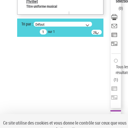
sélectio
[Thriller]
Auteur d’œuvre
Titre uniforme musical
(
0
)
Temperton, Rod (1947-2016)
Sauvegarder votre recherche
Tri par :
Défaut
AFFINER
sur 1
20
résultats/page
Type de notice d'autorité
Œuvre
(1)
Titre uniforme musical
(1)
Statut de la notice d’autorité
Tous le
résultat
Pays
(
1
)
Auteur d’œuvre
Ce site utilise des cookies et vous donne le contrôle sur ceux que vous