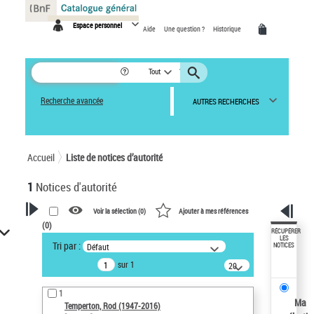
Panneau de gestion des cookies
Espace personnel
Aide
Une question ?
Historique
Tout
Recherche avancée
AUTRES RECHERCHES
Accueil
Liste de notices d’autorité
1
Notices d'autorité
Voir la sélection (
0
)
Ajouter à mes références
(
0
)
VOTRE RECHERCHE
RÉCUPÉRER
LES
Tri par :
Défaut
NOTICES
Recherche avancée dans les
sur 1
notices d’autorité
20
résultats/page
Œuvres liées à l'auteur :
1
Temperton, Rod (1947-2016)
Ma
Temperton, Rod (1947-2016)