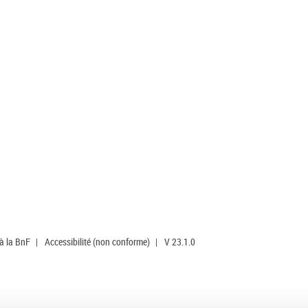
 à la BnF
|
Accessibilité (non conforme)
|
V 23.1.0