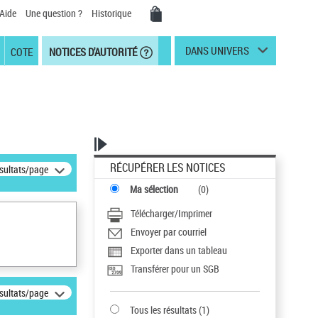
Aide
Une question ?
Historique
DANS UNIVERS
COTE
NOTICES D'AUTORITÉ
RÉCUPÉRER LES NOTICES
ésultats/page
Ma sélection
(
0
)
Télécharger/Imprimer
Envoyer par courriel
Exporter dans un tableau
Transférer pour un SGB
ésultats/page
Tous les résultats
(
1
)