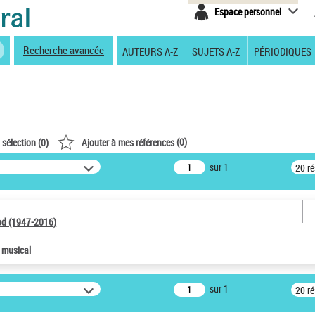
Espace personnel
Recherche avancée
AUTEURS A-Z
SUJETS A-Z
PÉRIODIQUES
(
0
)
 sélection (
0
)
Ajouter à mes références
sur 1
20 r
od (1947-2016)
e musical
sur 1
20 r