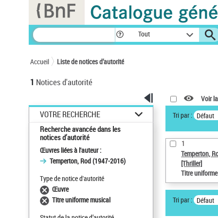
Panneau de gestion des cookies
Tout
Accueil
Liste de notices d’autorité
1
Notices d'autorité
Voir la
VOTRE RECHERCHE
Tri par :
Défaut
Recherche avancée dans les
notices d’autorité
1
Œuvres liées à l'auteur :
Temperton, R
Temperton, Rod (1947-2016)
[Thriller]
Titre uniform
Type de notice d'autorité
Œuvre
Tri par :
Titre uniforme musical
Défaut
Statut de la notice d’autorité