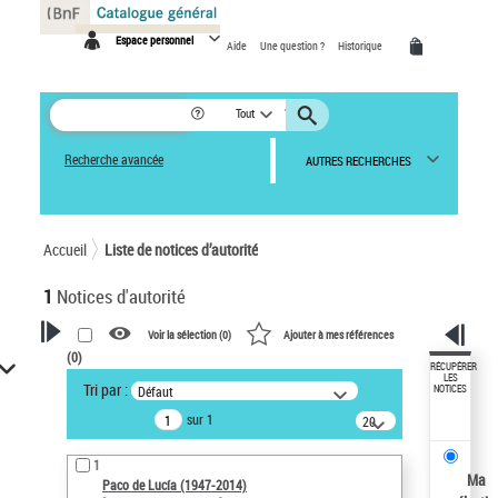
Panneau de gestion des cookies
Espace personnel
Aide
Une question ?
Historique
Tout
Recherche avancée
AUTRES RECHERCHES
Accueil
Liste de notices d’autorité
1
Notices d'autorité
Voir la sélection (
0
)
Ajouter à mes références
(
0
)
VOTRE RECHERCHE
RÉCUPÉRER
LES
Tri par :
Défaut
NOTICES
Recherche avancée dans les
sur 1
notices d’autorité
20
résultats/page
Œuvres liées à l'auteur :
1
Paco de Lucía (1947-2014)
Ma
Paco de Lucía (1947-2014)