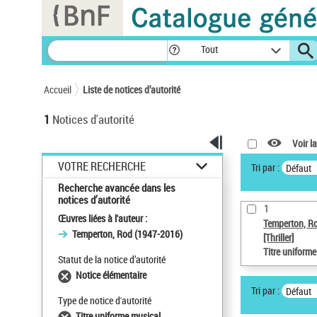
Panneau de gestion des cookies
Tout
Accueil
Liste de notices d’autorité
1
Notices d'autorité
Voir la
VOTRE RECHERCHE
Tri par :
Défaut
Recherche avancée dans les
notices d’autorité
1
Œuvres liées à l'auteur :
Temperton, R
Temperton, Rod (1947-2016)
[Thriller]
Titre uniform
Statut de la notice d’autorité
Notice élémentaire
Tri par :
Défaut
Type de notice d'autorité
Titre uniforme musical