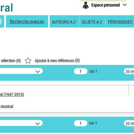
Espace personnel
Recherche avancée
AUTEURS A-Z
SUJETS A-Z
PÉRIODIQUES
(
0
)
 sélection (
0
)
Ajouter à mes références
sur 1
20 r
od (1947-2016)
e musical
sur 1
20 r