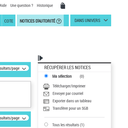
Aide
Une question ?
Historique
DANS UNIVERS
COTE
NOTICES D'AUTORITÉ
RÉCUPÉRER LES NOTICES
ésultats/page
Ma sélection
(
0
)
Télécharger/Imprimer
Envoyer par courriel
Exporter dans un tableau
Transférer pour un SGB
ésultats/page
Tous les résultats
(
1
)