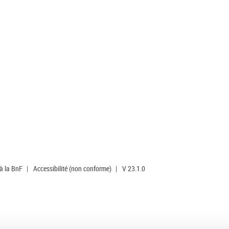
 à la BnF
|
Accessibilité (non conforme)
|
V 23.1.0