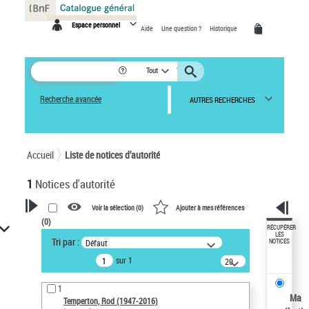
Panneau de gestion des cookies
Espace personnel
Aide
Une question ?
Historique
Tout
Recherche avancée
AUTRES RECHERCHES
Accueil
Liste de notices d’autorité
1
Notices d'autorité
Voir la sélection (
0
)
Ajouter à mes références
(
0
)
VOTRE RECHERCHE
RÉCUPÉRER
LES
Tri par :
Défaut
NOTICES
Recherche avancée dans les
sur 1
notices d’autorité
20
résultats/page
Œuvres liées à l'auteur :
1
Temperton, Rod (1947-2016)
Ma
Temperton, Rod (1947-2016)