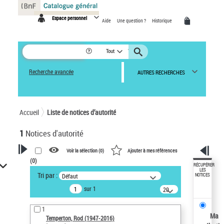
Panneau de gestion des cookies
Espace personnel
Aide
Une question ?
Historique
Tout
Recherche avancée
AUTRES RECHERCHES
Accueil
Liste de notices d’autorité
1
Notices d'autorité
Voir la sélection (
0
)
Ajouter à mes références
(
0
)
VOTRE RECHERCHE
RÉCUPÉRER
LES
Tri par :
Défaut
NOTICES
Recherche avancée dans les
sur 1
notices d’autorité
20
résultats/page
Œuvres liées à l'auteur :
1
Temperton, Rod (1947-2016)
Ma
Temperton, Rod (1947-2016)