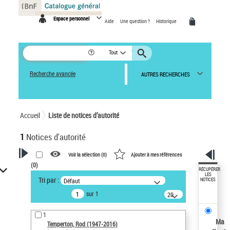
Panneau de gestion des cookies
Espace personnel
Aide
Une question ?
Historique
Tout
Recherche avancée
AUTRES RECHERCHES
Accueil
Liste de notices d’autorité
1
Notices d'autorité
Voir la sélection (
0
)
Ajouter à mes références
(
0
)
VOTRE RECHERCHE
RÉCUPÉRER
LES
Tri par :
Défaut
NOTICES
Recherche avancée dans les
sur 1
notices d’autorité
20
résultats/page
Œuvres liées à l'auteur :
1
Temperton, Rod (1947-2016)
Ma
Temperton, Rod (1947-2016)