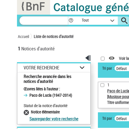
Panneau de gestion des cookies
Tout
Accueil
Liste de notices d’autorité
1
Notices d'autorité
Voir la
VOTRE RECHERCHE
Tri par :
Défaut
Recherche avancée dans les
notices d’autorité
1
Œuvres liées à l'auteur :
Paco de Lucí
Paco de Lucía (1947-2014)
[Musique pour
Titre uniform
Statut de la notice d’autorité
Notice élémentaire
Tri par :
Défaut
Sauvegarder votre recherche