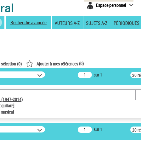
Espace personnel
Recherche avancée
AUTEURS A-Z
SUJETS A-Z
PÉRIODIQUES
(
0
)
 sélection (
0
)
Ajouter à mes références
sur 1
20 r
a (1947-2014)
 guitare]
e musical
sur 1
20 r