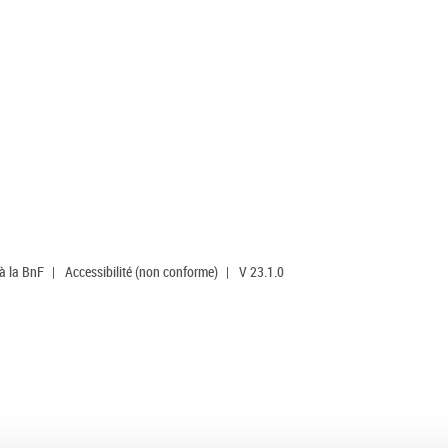
 à la BnF
|
Accessibilité (non conforme)
|
V 23.1.0