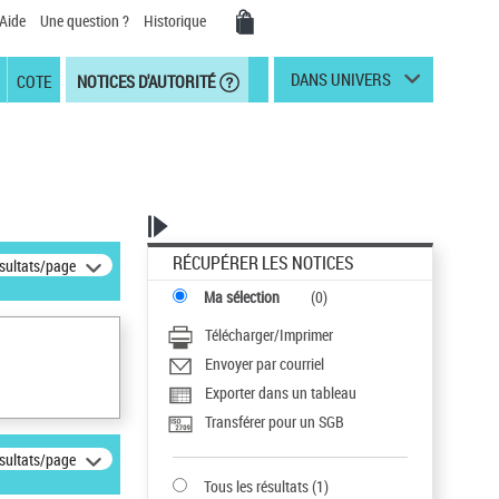
Aide
Une question ?
Historique
DANS UNIVERS
COTE
NOTICES D'AUTORITÉ
RÉCUPÉRER LES NOTICES
ésultats/page
Ma sélection
(
0
)
Télécharger/Imprimer
Envoyer par courriel
Exporter dans un tableau
Transférer pour un SGB
ésultats/page
Tous les résultats
(
1
)