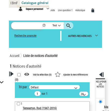
Panneau de gestion des cookies
Espace personnel
Aide
Une question ?
Historique
Tout
Recherche avancée
AUTRES RECHERCHES
Accueil
Liste de notices d’autorité
1
Notices d'autorité
Voir la sélection (
0
)
Ajouter à mes références
(
0
)
VOTRE RECHERCHE
RÉCUPÉRER
LES
Tri par :
Défaut
NOTICES
Recherche avancée dans les
sur 1
notices d’autorité
20
résultats/page
Œuvres liées à l'auteur :
1
Temperton, Rod (1947-2016)
Ma
Temperton, Rod (1947-2016)