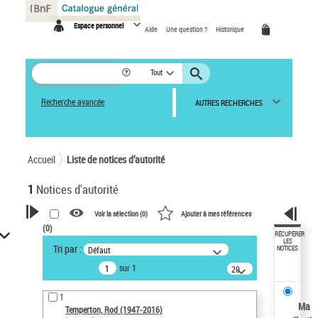
Panneau de gestion des cookies
Espace personnel
Aide
Une question ?
Historique
Tout
Recherche avancée
AUTRES RECHERCHES
Accueil
Liste de notices d’autorité
1
Notices d'autorité
Voir la sélection (
0
)
Ajouter à mes références
(
0
)
VOTRE RECHERCHE
RÉCUPÉRER
LES
Tri par :
Défaut
NOTICES
Recherche avancée dans les
sur 1
notices d’autorité
20
résultats/page
Œuvres liées à l'auteur :
1
Temperton, Rod (1947-2016)
Ma
Temperton, Rod (1947-2016)