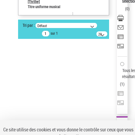
sélectio
[Thriller]
Pays
Titre uniforme musical
(
0
)
ne s'applique pas
Type de notice d'autorité
Tri par :
Défaut
Œuvre
sur 1
20
résultats/page
Auteur d’œuvre
Temperton, Rod (1947-2016)
Sauvegarder votre recherche
AFFINER
Tous le
Type de notice d'autorité
résultat
(
1
)
Œuvre
(1)
Titre uniforme musical
(1)
Statut de la notice d’autorité
Pays
Auteur d’œuvre
Ce site utilise des cookies et vous donne le contrôle sur ceux que vous