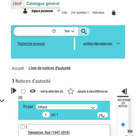
Panneau de gestion des cookies
Espace personnel
Aide
Une question ?
Historique
Tout
Recherche avancée
AUTRES RECHERCHES
Accueil
Liste de notices d’autorité
1
Notices d'autorité
Voir la sélection (
0
)
Ajouter à mes références
(
0
)
VOTRE RECHERCHE
RÉCUPÉRER
LES
Tri par :
Défaut
NOTICES
Recherche avancée dans les
sur 1
notices d’autorité
20
résultats/page
Œuvres liées à l'auteur :
1
Temperton, Rod (1947-2016)
Ma
Temperton, Rod (1947-2016)