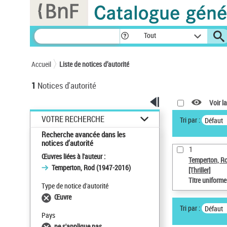
Panneau de gestion des cookies
Tout
Accueil
Liste de notices d’autorité
1
Notices d'autorité
Voir la
VOTRE RECHERCHE
Tri par :
Défaut
Recherche avancée dans les
notices d’autorité
1
Œuvres liées à l'auteur :
Temperton, R
Temperton, Rod (1947-2016)
[Thriller]
Titre uniform
Type de notice d'autorité
Œuvre
Tri par :
Défaut
Pays
ne s'applique pas