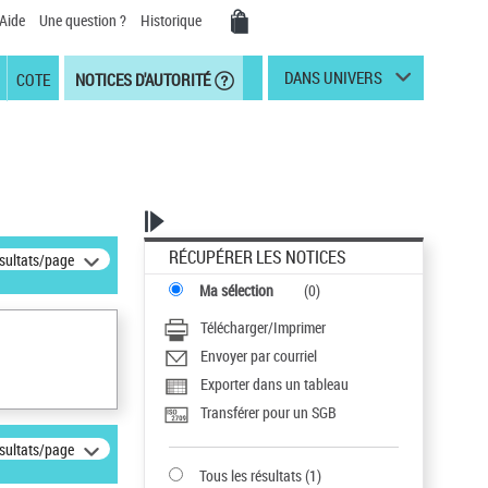
Aide
Une question ?
Historique
DANS UNIVERS
COTE
NOTICES D'AUTORITÉ
RÉCUPÉRER LES NOTICES
ésultats/page
Ma sélection
(
0
)
Télécharger/Imprimer
Envoyer par courriel
Exporter dans un tableau
Transférer pour un SGB
ésultats/page
Tous les résultats
(
1
)