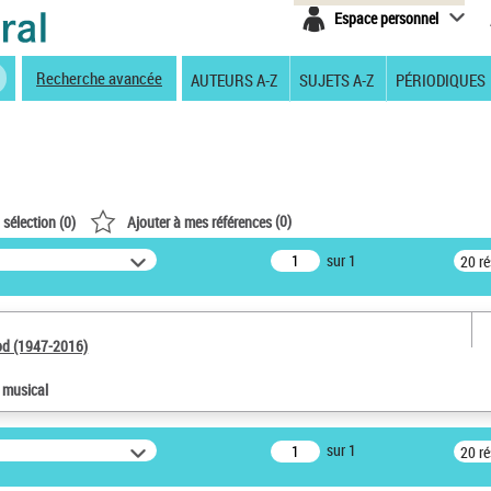
Espace personnel
Recherche avancée
AUTEURS A-Z
SUJETS A-Z
PÉRIODIQUES
(
0
)
 sélection (
0
)
Ajouter à mes références
sur 1
20 r
od (1947-2016)
e musical
sur 1
20 r