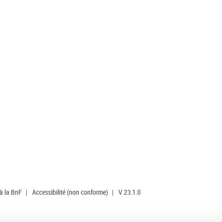
 à la BnF
|
Accessibilité (non conforme)
|
V 23.1.0