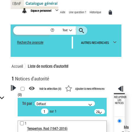
Panneau de gestion des cookies
Espace personnel
Aide
Une question ?
Historique
Tout
Recherche avancée
AUTRES RECHERCHES
Accueil
Liste de notices d’autorité
1
Notices d'autorité
Voir la sélection (
0
)
Ajouter à mes références
(
0
)
VOTRE RECHERCHE
RÉCUPÉRER
LES
Tri par :
Défaut
NOTICES
Recherche avancée dans les
sur 1
notices d’autorité
20
résultats/page
Œuvres liées à l'auteur :
1
Temperton, Rod (1947-2016)
Ma
Temperton, Rod (1947-2016)