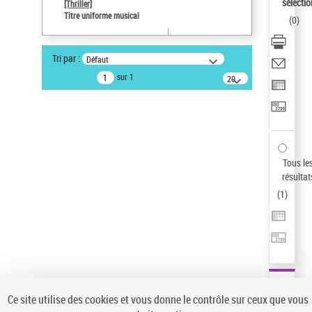
sélectio
[Thriller]
Auteur d’œuvre
Titre uniforme musical
(
0
)
Temperton, Rod (1947-2016)
Type de notice d'autorité
Tri par :
Défaut
Œuvre
sur 1
20
résultats/page
Pays
ne s'applique pas
Sauvegarder votre recherche
AFFINER
Tous le
Type de notice d'autorité
résultat
(
1
)
Œuvre
(1)
Titre uniforme musical
(1)
Statut de la notice d’autorité
Pays
Auteur d’œuvre
Ce site utilise des cookies et vous donne le contrôle sur ceux que vous