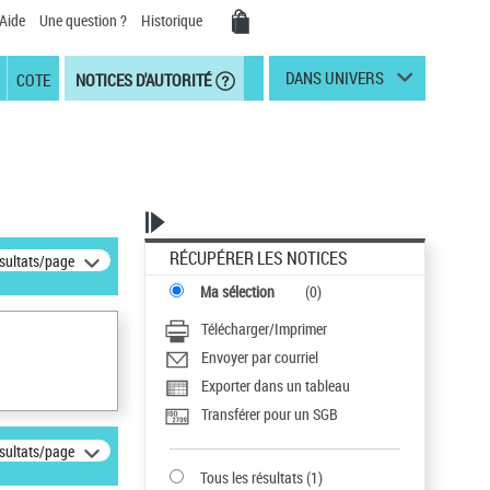
Aide
Une question ?
Historique
DANS UNIVERS
COTE
NOTICES D'AUTORITÉ
RÉCUPÉRER LES NOTICES
ésultats/page
Ma sélection
(
0
)
Télécharger/Imprimer
Envoyer par courriel
Exporter dans un tableau
Transférer pour un SGB
ésultats/page
Tous les résultats
(
1
)