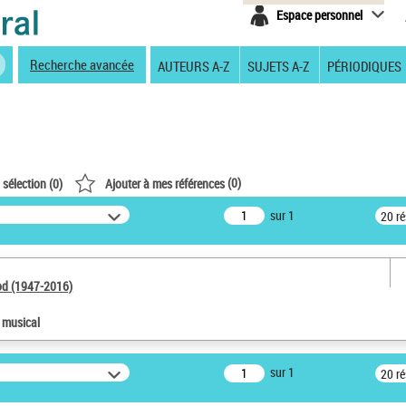
Espace personnel
Recherche avancée
AUTEURS A-Z
SUJETS A-Z
PÉRIODIQUES
(
0
)
 sélection (
0
)
Ajouter à mes références
sur 1
20 r
od (1947-2016)
e musical
sur 1
20 r