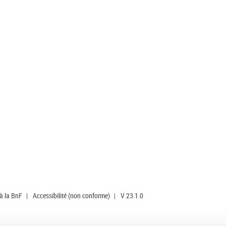
 à la BnF
|
Accessibilité (non conforme)
|
V 23.1.0