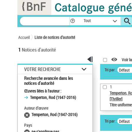
Panneau de gestion des cookies
Tout
Accueil
Liste de notices d’autorité
1
Notices d'autorité
Voir la
VOTRE RECHERCHE
Tri par :
Défaut
Recherche avancée dans les
notices d’autorité
1
Œuvres liées à l'auteur :
Temperton, R
Temperton, Rod (1947-2016)
[Thriller]
Titre uniform
Auteur d’œuvre
Temperton, Rod (1947-2016)
Tri par :
Défaut
Pays
ne s'applique pas