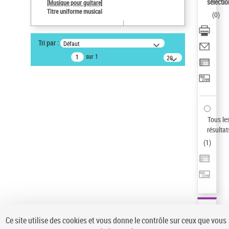
sélectio
[Musique pour guitare]
Auteur d’œuvre
Titre uniforme musical
(
0
)
Paco de Lucía (1947-2014)
Type de notice d'autorité
Tri par :
Défaut
Titre uniforme musical
sur 1
20
résultats/page
Statut de la notice d’autorité
Notice élémentaire
Pays
ne s'applique pas
Sauvegarder votre recherche
Tous le
résultat
AFFINER
(
1
)
Type de notice d'autorité
Œuvre
(1)
Titre uniforme musical
(1)
Statut de la notice d’autorité
Ce site utilise des cookies et vous donne le contrôle sur ceux que vous
Pays