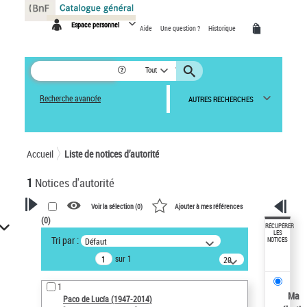
Panneau de gestion des cookies
Espace personnel
Aide
Une question ?
Historique
Tout
Recherche avancée
AUTRES RECHERCHES
Accueil
Liste de notices d’autorité
1
Notices d'autorité
Voir la sélection (
0
)
Ajouter à mes références
(
0
)
VOTRE RECHERCHE
RÉCUPÉRER
LES
Tri par :
Défaut
NOTICES
Recherche avancée dans les
sur 1
notices d’autorité
20
résultats/page
Œuvres liées à l'auteur :
1
Paco de Lucía (1947-2014)
Ma
Paco de Lucía (1947-2014)