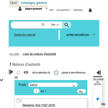
Panneau de gestion des cookies
Espace personnel
Aide
Une question ?
Historique
Tout
Recherche avancée
AUTRES RECHERCHES
Accueil
Liste de notices d’autorité
1
Notices d'autorité
Voir la sélection (
0
)
Ajouter à mes références
(
0
)
VOTRE RECHERCHE
RÉCUPÉRER
LES
Tri par :
Défaut
NOTICES
Recherche avancée dans les
sur 1
notices d’autorité
20
résultats/page
Œuvres liées à l'auteur :
1
Temperton, Rod (1947-2016)
Ma
Temperton, Rod (1947-2016)