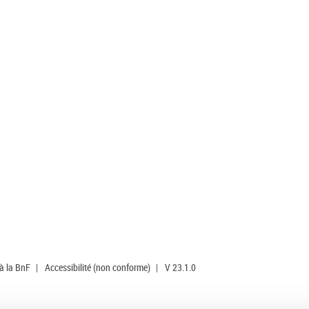
 à la BnF
|
Accessibilité (non conforme)
|
V 23.1.0