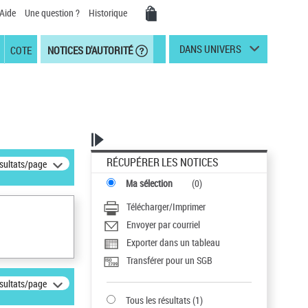
Aide
Une question ?
Historique
DANS UNIVERS
COTE
NOTICES D'AUTORITÉ
RÉCUPÉRER LES NOTICES
ésultats/page
Ma sélection
(
0
)
Télécharger/Imprimer
Envoyer par courriel
Exporter dans un tableau
Transférer pour un SGB
ésultats/page
Tous les résultats
(
1
)