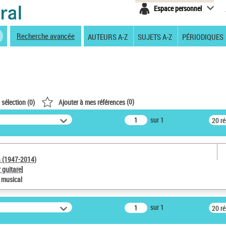
Espace personnel
Recherche avancée
AUTEURS A-Z
SUJETS A-Z
PÉRIODIQUES
(
0
)
 sélection (
0
)
Ajouter à mes références
sur 1
20 r
a (1947-2014)
 guitare]
e musical
sur 1
20 r