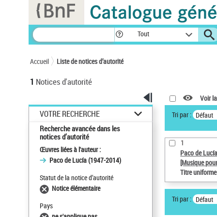
Panneau de gestion des cookies
Tout
Accueil
Liste de notices d’autorité
1
Notices d'autorité
Voir la
VOTRE RECHERCHE
Tri par :
Défaut
Recherche avancée dans les
notices d’autorité
1
Œuvres liées à l'auteur :
Paco de Lucí
Paco de Lucía (1947-2014)
[Musique pour
Titre uniform
Statut de la notice d’autorité
Notice élémentaire
Tri par :
Défaut
Pays
ne s'applique pas