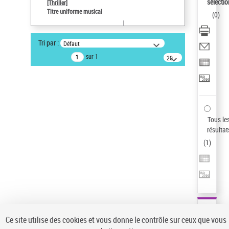
sélectio
[Thriller]
Auteur d’œuvre
Titre uniforme musical
(
0
)
Temperton, Rod (1947-2016)
Pays
Tri par :
Défaut
ne s'applique pas
sur 1
20
résultats/page
Type de notice d'autorité
Œuvre
Sauvegarder votre recherche
AFFINER
Tous le
Type de notice d'autorité
résultat
(
1
)
Œuvre
(1)
Titre uniforme musical
(1)
Statut de la notice d’autorité
Pays
Auteur d’œuvre
Ce site utilise des cookies et vous donne le contrôle sur ceux que vous