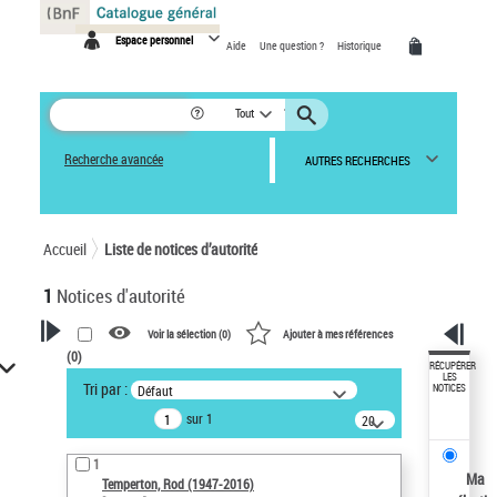
Panneau de gestion des cookies
Espace personnel
Aide
Une question ?
Historique
Tout
Recherche avancée
AUTRES RECHERCHES
Accueil
Liste de notices d’autorité
1
Notices d'autorité
Voir la sélection (
0
)
Ajouter à mes références
(
0
)
VOTRE RECHERCHE
RÉCUPÉRER
LES
Tri par :
Défaut
NOTICES
Recherche avancée dans les
sur 1
notices d’autorité
20
résultats/page
Œuvres liées à l'auteur :
1
Temperton, Rod (1947-2016)
Ma
Temperton, Rod (1947-2016)