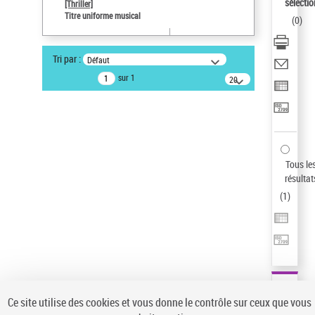
sélectio
[Thriller]
Auteur d’œuvre
Titre uniforme musical
(
0
)
Temperton, Rod (1947-2016)
Statut de la notice d’autorité
Tri par :
Défaut
Notice élémentaire
sur 1
20
résultats/page
Pays
ne s'applique pas
Sauvegarder votre recherche
AFFINER
Tous le
Type de notice d'autorité
résultat
(
1
)
Œuvre
(1)
Titre uniforme musical
(1)
Statut de la notice d’autorité
Pays
Auteur d’œuvre
Ce site utilise des cookies et vous donne le contrôle sur ceux que vous