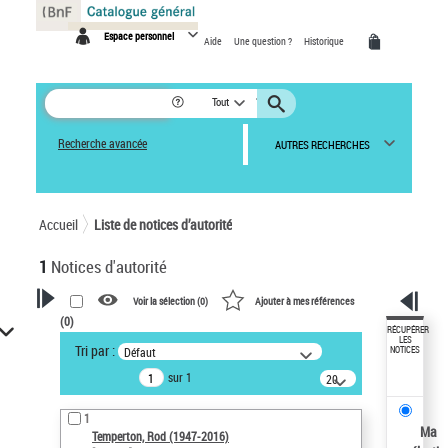
Panneau de gestion des cookies
Espace personnel
Aide
Une question ?
Historique
Tout
Recherche avancée
AUTRES RECHERCHES
Accueil
Liste de notices d’autorité
1
Notices d'autorité
Voir la sélection (
0
)
Ajouter à mes références
(
0
)
VOTRE RECHERCHE
RÉCUPÉRER
LES
Tri par :
Défaut
NOTICES
Recherche avancée dans les
sur 1
notices d’autorité
20
résultats/page
Œuvres liées à l'auteur :
1
Temperton, Rod (1947-2016)
Ma
Temperton, Rod (1947-2016)