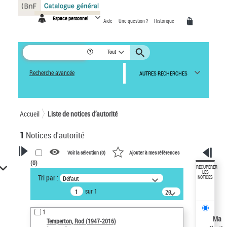
Panneau de gestion des cookies
Espace personnel
Aide
Une question ?
Historique
Tout
Recherche avancée
AUTRES RECHERCHES
Accueil
Liste de notices d’autorité
1
Notices d'autorité
Voir la sélection (
0
)
Ajouter à mes références
(
0
)
VOTRE RECHERCHE
RÉCUPÉRER
LES
Tri par :
Défaut
NOTICES
Recherche avancée dans les
sur 1
notices d’autorité
20
résultats/page
Œuvres liées à l'auteur :
1
Temperton, Rod (1947-2016)
Ma
Temperton, Rod (1947-2016)