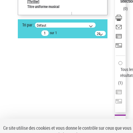
sélectio
[Thriller]
Type de notice d'autorité
Titre uniforme musical
(
0
)
Titre uniforme musical
Auteur d’œuvre
Tri par :
Défaut
Temperton, Rod (1947-2016)
sur 1
20
résultats/page
Pays
ne s'applique pas
Statut de la notice d’autorité
Notice élémentaire
Sauvegarder votre recherche
Tous le
résultat
AFFINER
(
1
)
Type de notice d'autorité
Œuvre
(1)
Titre uniforme musical
(1)
Statut de la notice d’autorité
Ce site utilise des cookies et vous donne le contrôle sur ceux que vous
Pays