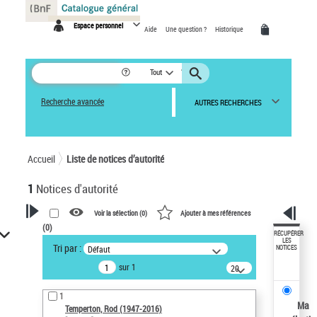
Panneau de gestion des cookies
Espace personnel
Aide
Une question ?
Historique
Tout
Recherche avancée
AUTRES RECHERCHES
Accueil
Liste de notices d’autorité
1
Notices d'autorité
Voir la sélection (
0
)
Ajouter à mes références
(
0
)
VOTRE RECHERCHE
RÉCUPÉRER
LES
Tri par :
Défaut
NOTICES
Recherche avancée dans les
sur 1
notices d’autorité
20
résultats/page
Œuvres liées à l'auteur :
1
Temperton, Rod (1947-2016)
Ma
Temperton, Rod (1947-2016)