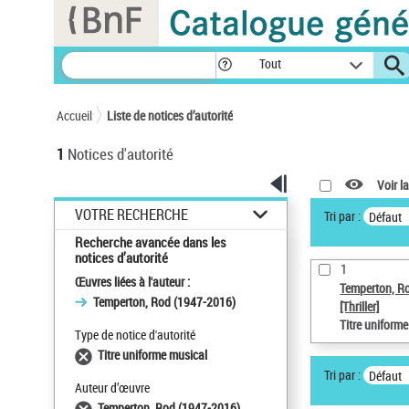
Panneau de gestion des cookies
Tout
Accueil
Liste de notices d’autorité
1
Notices d'autorité
Voir la
VOTRE RECHERCHE
Tri par :
Défaut
Recherche avancée dans les
notices d’autorité
1
Œuvres liées à l'auteur :
Temperton, R
Temperton, Rod (1947-2016)
[Thriller]
Titre uniform
Type de notice d'autorité
Titre uniforme musical
Tri par :
Défaut
Auteur d’œuvre
Temperton, Rod (1947-2016)