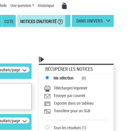
Aide
Une question ?
Historique
DANS UNIVERS
COTE
NOTICES D'AUTORITÉ
RÉCUPÉRER LES NOTICES
ésultats/page
Ma sélection
(
0
)
Télécharger/Imprimer
Envoyer par courriel
Exporter dans un tableau
Transférer pour un SGB
ésultats/page
Tous les résultats
(
1
)