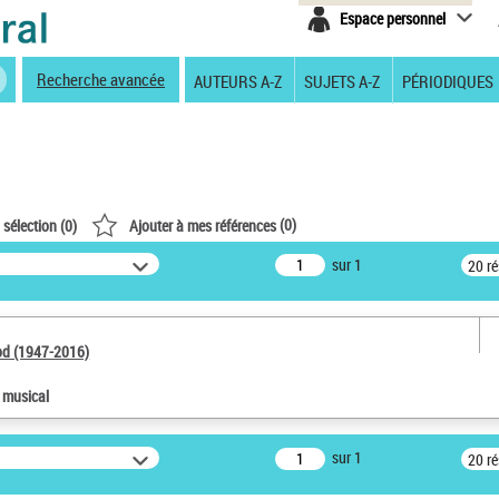
Espace personnel
Recherche avancée
AUTEURS A-Z
SUJETS A-Z
PÉRIODIQUES
(
0
)
 sélection (
0
)
Ajouter à mes références
sur 1
20 r
od (1947-2016)
e musical
sur 1
20 r