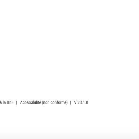
 à la BnF
|
Accessibilité (non conforme)
|
V 23.1.0