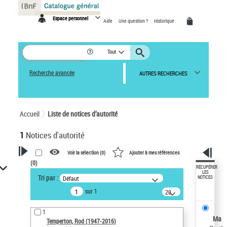
Panneau de gestion des cookies
Espace personnel
Aide
Une question ?
Historique
Tout
Recherche avancée
AUTRES RECHERCHES
Accueil
Liste de notices d’autorité
1
Notices d'autorité
Voir la sélection (
0
)
Ajouter à mes références
(
0
)
VOTRE RECHERCHE
RÉCUPÉRER
LES
Tri par :
Défaut
NOTICES
Recherche avancée dans les
sur 1
notices d’autorité
20
résultats/page
Œuvres liées à l'auteur :
1
Temperton, Rod (1947-2016)
Ma
Temperton, Rod (1947-2016)