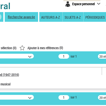
Espace personnel
Recherche avancée
AUTEURS A-Z
SUJETS A-Z
PÉRIODIQUES
(
0
)
 sélection (
0
)
Ajouter à mes références
sur 1
20 r
od (1947-2016)
e musical
sur 1
20 r