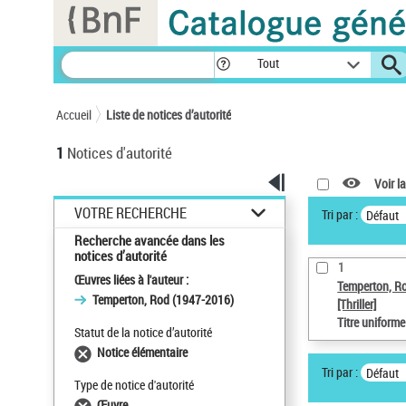
Panneau de gestion des cookies
Tout
Accueil
Liste de notices d’autorité
1
Notices d'autorité
Voir la
VOTRE RECHERCHE
Tri par :
Défaut
Recherche avancée dans les
notices d’autorité
1
Œuvres liées à l'auteur :
Temperton, R
Temperton, Rod (1947-2016)
[Thriller]
Titre uniform
Statut de la notice d’autorité
Notice élémentaire
Tri par :
Défaut
Type de notice d'autorité
Œuvre