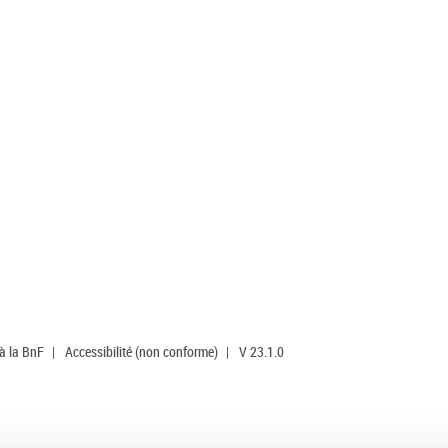
 à la BnF
|
Accessibilité (non conforme)
|
V 23.1.0