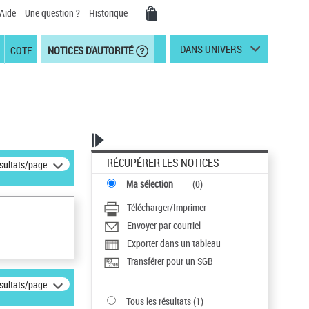
Aide
Une question ?
Historique
DANS UNIVERS
COTE
NOTICES D'AUTORITÉ
RÉCUPÉRER LES NOTICES
ésultats/page
Ma sélection
(
0
)
Télécharger/Imprimer
Envoyer par courriel
Exporter dans un tableau
Transférer pour un SGB
ésultats/page
Tous les résultats
(
1
)