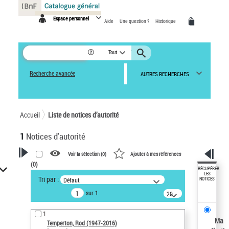
Panneau de gestion des cookies
Espace personnel
Aide
Une question ?
Historique
Tout
Recherche avancée
AUTRES RECHERCHES
Accueil
Liste de notices d’autorité
1
Notices d'autorité
Voir la sélection (
0
)
Ajouter à mes références
(
0
)
VOTRE RECHERCHE
RÉCUPÉRER
LES
Tri par :
Défaut
NOTICES
Recherche avancée dans les
sur 1
notices d’autorité
20
résultats/page
Œuvres liées à l'auteur :
1
Temperton, Rod (1947-2016)
Ma
Temperton, Rod (1947-2016)