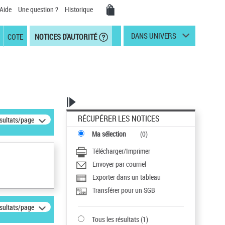
Aide
Une question ?
Historique
DANS UNIVERS
COTE
NOTICES D'AUTORITÉ
RÉCUPÉRER LES NOTICES
ésultats/page
Ma sélection
(
0
)
Télécharger/Imprimer
Envoyer par courriel
Exporter dans un tableau
Transférer pour un SGB
ésultats/page
Tous les résultats
(
1
)