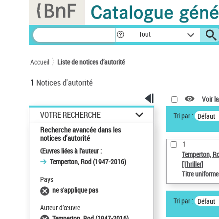
Panneau de gestion des cookies
Tout
Accueil
Liste de notices d’autorité
1
Notices d'autorité
Voir la
VOTRE RECHERCHE
Tri par :
Défaut
Recherche avancée dans les
notices d’autorité
1
Œuvres liées à l'auteur :
Temperton, R
Temperton, Rod (1947-2016)
[Thriller]
Titre uniform
Pays
ne s'applique pas
Tri par :
Défaut
Auteur d’œuvre
Temperton, Rod (1947-2016)