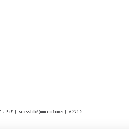
 à la BnF
|
Accessibilité (non conforme)
|
V 23.1.0