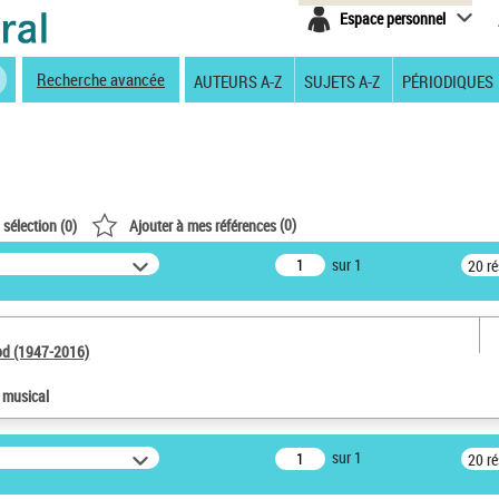
Espace personnel
Recherche avancée
AUTEURS A-Z
SUJETS A-Z
PÉRIODIQUES
(
0
)
 sélection (
0
)
Ajouter à mes références
sur 1
20 r
od (1947-2016)
e musical
sur 1
20 r