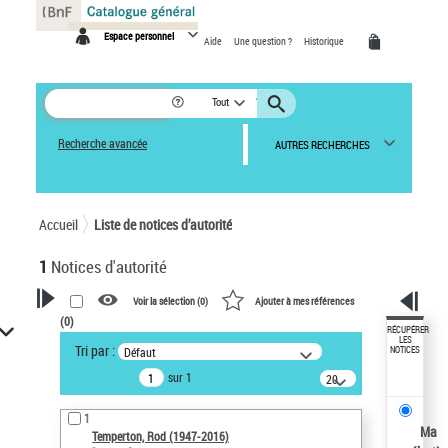
Panneau de gestion des cookies
Espace personnel
Aide
Une question ?
Historique
Tout
Recherche avancée
AUTRES RECHERCHES
Accueil
Liste de notices d’autorité
1
Notices d'autorité
Voir la sélection (
0
)
Ajouter à mes références
(
0
)
VOTRE RECHERCHE
RÉCUPÉRER
LES
Tri par :
Défaut
NOTICES
Recherche avancée dans les
sur 1
notices d’autorité
20
résultats/page
Œuvres liées à l'auteur :
1
Temperton, Rod (1947-2016)
Ma
Temperton, Rod (1947-2016)