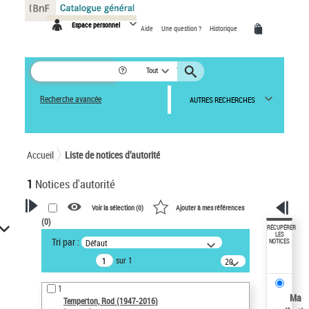
Panneau de gestion des cookies
Espace personnel
Aide
Une question ?
Historique
Tout
Recherche avancée
AUTRES RECHERCHES
Accueil
Liste de notices d’autorité
1
Notices d'autorité
Voir la sélection (
0
)
Ajouter à mes références
(
0
)
VOTRE RECHERCHE
RÉCUPÉRER
LES
Tri par :
Défaut
NOTICES
Recherche avancée dans les
sur 1
notices d’autorité
20
résultats/page
Œuvres liées à l'auteur :
1
Temperton, Rod (1947-2016)
Ma
Temperton, Rod (1947-2016)