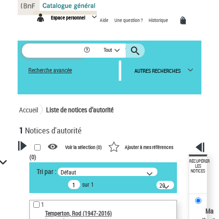
Panneau de gestion des cookies
Espace personnel
Aide
Une question ?
Historique
Tout
Recherche avancée
AUTRES RECHERCHES
Accueil
Liste de notices d’autorité
1
Notices d'autorité
Voir la sélection (
0
)
Ajouter à mes références
(
0
)
VOTRE RECHERCHE
RÉCUPÉRER
LES
Tri par :
Défaut
NOTICES
Recherche avancée dans les
sur 1
notices d’autorité
20
résultats/page
Œuvres liées à l'auteur :
1
Temperton, Rod (1947-2016)
Ma
Temperton, Rod (1947-2016)