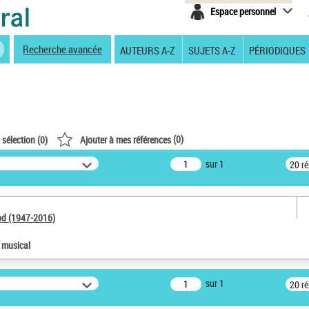
Espace personnel
Recherche avancée
AUTEURS A-Z
SUJETS A-Z
PÉRIODIQUES
(
0
)
 sélection (
0
)
Ajouter à mes références
sur 1
20 r
od (1947-2016)
e musical
sur 1
20 r