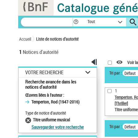
Panneau de gestion des cookies
Tout
Accueil
Liste de notices d’autorité
1
Notices d'autorité
Voir la
VOTRE RECHERCHE
Tri par :
Défaut
Recherche avancée dans les
notices d’autorité
1
Œuvres liées à l'auteur :
Temperton, R
Temperton, Rod (1947-2016)
[Thriller]
Titre uniform
Type de notice d'autorité
Titre uniforme musical
Tri par :
Défaut
Sauvegarder votre recherche