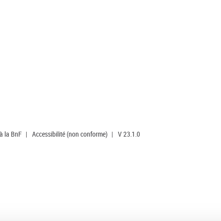
 à la BnF
|
Accessibilité (non conforme)
|
V 23.1.0