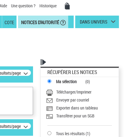
Aide
Une question ?
Historique
DANS UNIVERS
COTE
NOTICES D'AUTORITÉ
RÉCUPÉRER LES NOTICES
ésultats/page
Ma sélection
(
0
)
Télécharger/Imprimer
Envoyer par courriel
Exporter dans un tableau
Transférer pour un SGB
ésultats/page
Tous les résultats
(
1
)