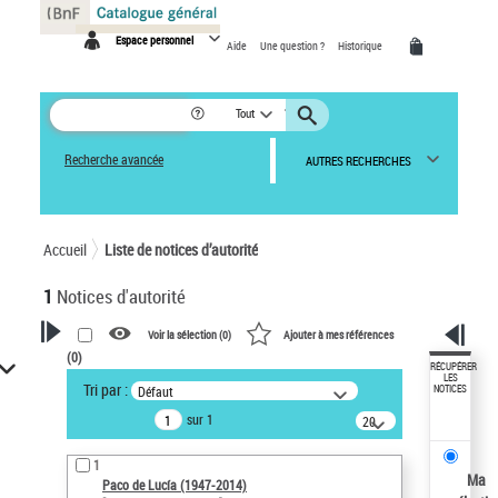
Panneau de gestion des cookies
Espace personnel
Aide
Une question ?
Historique
Tout
Recherche avancée
AUTRES RECHERCHES
Accueil
Liste de notices d’autorité
1
Notices d'autorité
Voir la sélection (
0
)
Ajouter à mes références
(
0
)
VOTRE RECHERCHE
RÉCUPÉRER
LES
Tri par :
Défaut
NOTICES
Recherche avancée dans les
sur 1
notices d’autorité
20
résultats/page
Œuvres liées à l'auteur :
1
Paco de Lucía (1947-2014)
Ma
Paco de Lucía (1947-2014)