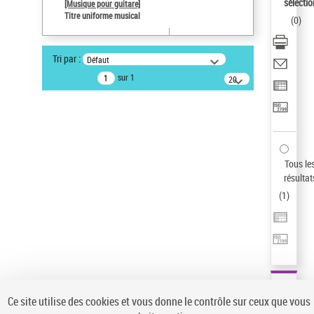
sélectio
[Musique pour guitare]
Type de notice d'autorité
Titre uniforme musical
(
0
)
Titre uniforme musical
Sauvegarder votre recherche
Tri par :
Défaut
AFFINER
sur 1
20
résultats/page
Type de notice d'autorité
Œuvre
(1)
Titre uniforme musical
(1)
Statut de la notice d’autorité
Tous le
résultat
Pays
(
1
)
Auteur d’œuvre
Ce site utilise des cookies et vous donne le contrôle sur ceux que vous