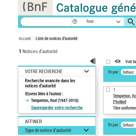
Panneau de gestion des cookies
Tout
Accueil
Liste de notices d’autorité
1
Notices d'autorité
Voir la
VOTRE RECHERCHE
Tri par :
Défaut
Recherche avancée dans les
notices d’autorité
1
Œuvres liées à l'auteur :
Temperton, R
Temperton, Rod (1947-2016)
[Thriller]
Sauvegarder votre recherche
Titre uniform
AFFINER
Tri par :
Défaut
Type de notice d'autorité