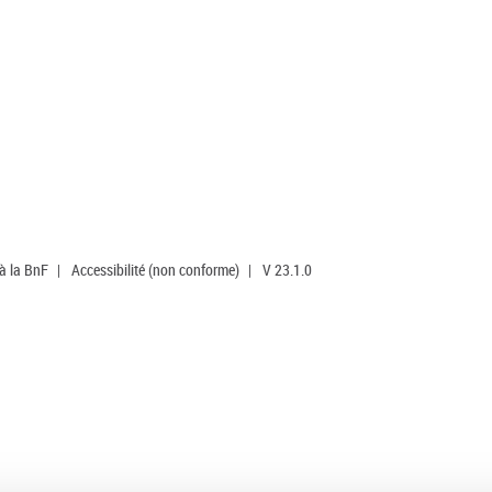
 à la BnF
|
Accessibilité (non conforme)
|
V 23.1.0