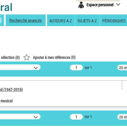
Espace personnel
Recherche avancée
AUTEURS A-Z
SUJETS A-Z
PÉRIODIQUES
(
0
)
 sélection (
0
)
Ajouter à mes références
sur 1
20 r
od (1947-2016)
e musical
sur 1
20 r