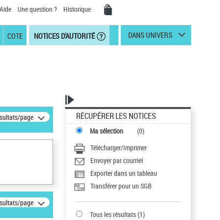
Aide
Une question ?
Historique
DANS UNIVERS
COTE
NOTICES D'AUTORITÉ
RÉCUPÉRER LES NOTICES
ésultats/page
Ma sélection
(
0
)
Télécharger/Imprimer
Envoyer par courriel
Exporter dans un tableau
Transférer pour un SGB
ésultats/page
Tous les résultats
(
1
)