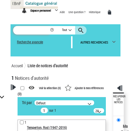
Panneau de gestion des cookies
Espace personnel
Aide
Une question ?
Historique
Tout
Recherche avancée
AUTRES RECHERCHES
Accueil
Liste de notices d’autorité
1
Notices d'autorité
Voir la sélection (
0
)
Ajouter à mes références
(
0
)
VOTRE RECHERCHE
RÉCUPÉRER
LES
Tri par :
Défaut
NOTICES
Recherche avancée dans les
sur 1
notices d’autorité
20
résultats/page
Œuvres liées à l'auteur :
1
Temperton, Rod (1947-2016)
Ma
Temperton, Rod (1947-2016)