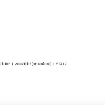
 à la BnF
|
Accessibilité (non conforme)
|
V 23.1.0