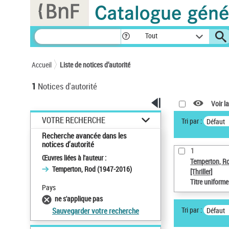
Panneau de gestion des cookies
Tout
Accueil
Liste de notices d’autorité
1
Notices d'autorité
Voir la
VOTRE RECHERCHE
Tri par :
Défaut
Recherche avancée dans les
notices d’autorité
1
Œuvres liées à l'auteur :
Temperton, R
Temperton, Rod (1947-2016)
[Thriller]
Titre uniform
Pays
ne s'applique pas
Tri par :
Défaut
Sauvegarder votre recherche