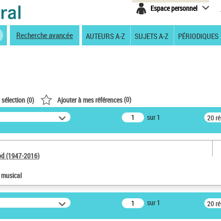
Espace personnel
Recherche avancée
AUTEURS A-Z
SUJETS A-Z
PÉRIODIQUES
(
0
)
 sélection (
0
)
Ajouter à mes références
sur 1
20 r
od (1947-2016)
e musical
sur 1
20 r