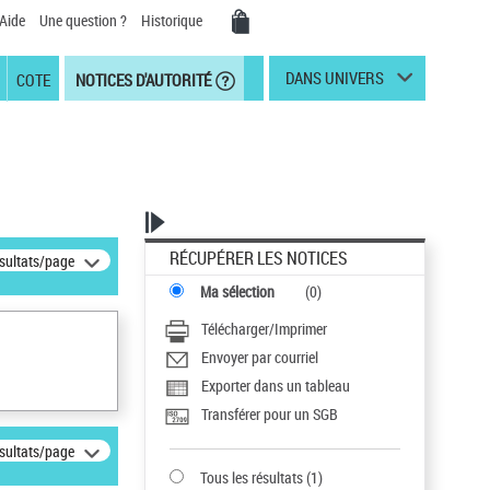
Aide
Une question ?
Historique
DANS UNIVERS
COTE
NOTICES D'AUTORITÉ
RÉCUPÉRER LES NOTICES
ésultats/page
Ma sélection
(
0
)
Télécharger/Imprimer
Envoyer par courriel
Exporter dans un tableau
Transférer pour un SGB
ésultats/page
Tous les résultats
(
1
)