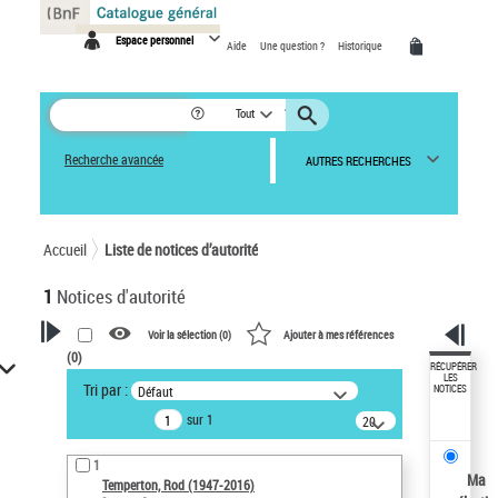
Panneau de gestion des cookies
Espace personnel
Aide
Une question ?
Historique
Tout
Recherche avancée
AUTRES RECHERCHES
Accueil
Liste de notices d’autorité
1
Notices d'autorité
Voir la sélection (
0
)
Ajouter à mes références
(
0
)
VOTRE RECHERCHE
RÉCUPÉRER
LES
Tri par :
Défaut
NOTICES
Recherche avancée dans les
sur 1
notices d’autorité
20
résultats/page
Œuvres liées à l'auteur :
1
Temperton, Rod (1947-2016)
Ma
Temperton, Rod (1947-2016)