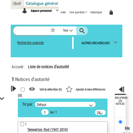
Panneau de gestion des cookies
Espace personnel
Aide
Une question ?
Historique
Tout
Recherche avancée
AUTRES RECHERCHES
Accueil
Liste de notices d’autorité
1
Notices d'autorité
Voir la sélection (
0
)
Ajouter à mes références
(
0
)
VOTRE RECHERCHE
RÉCUPÉRER
LES
Tri par :
Défaut
NOTICES
Recherche avancée dans les
sur 1
notices d’autorité
20
résultats/page
Œuvres liées à l'auteur :
1
Temperton, Rod (1947-2016)
Ma
Temperton, Rod (1947-2016)