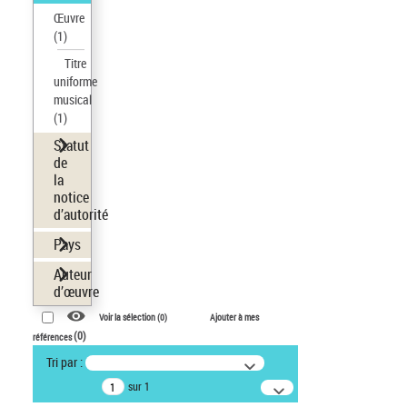
Œuvre
(1)
Titre
uniforme
musical
(1)
Statut
de
la
notice
d’autorité
Pays
Auteur
d’œuvre
Voir la sélection (
0
)
Ajouter à mes
(
0
)
références
Tri par :
sur 1