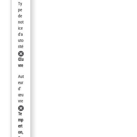
Ty
pe
de
not
ice
d'a
uto
rité
Œu
vre
Aut
eur
d’
œu
vre
Te
mp
ert
on,