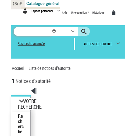
Espace personnel
Aide
Une question ?
Historique
Recherche avancée
AUTRES RECHERCHES
Accueil
Liste de notices d’autorité
1
Notices d'autorité
VOTRE
RECHERCHE
Re
ch
erc
he