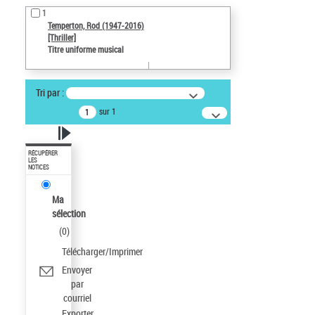
1
Temperton, Rod (1947-2016)
[Thriller]
Titre uniforme musical
Tri par :
sur 1
RÉCUPÉRER
LES
NOTICES
Ma
sélection
(
0
)
Télécharger/Imprimer
Envoyer
par
courriel
Exporter