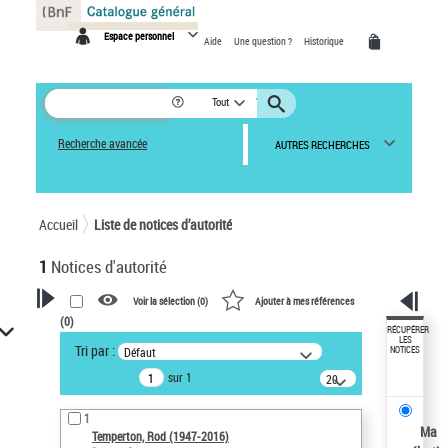
Panneau de gestion des cookies
Espace personnel
Aide
Une question ?
Historique
Tout
Recherche avancée
AUTRES RECHERCHES
Accueil
Liste de notices d’autorité
1
Notices d'autorité
Voir la sélection (
0
)
Ajouter à mes références
(
0
)
VOTRE RECHERCHE
RÉCUPÉRER
LES
Tri par :
Défaut
NOTICES
Recherche avancée dans les
sur 1
notices d’autorité
20
résultats/page
Œuvres liées à l'auteur :
1
Temperton, Rod (1947-2016)
Ma
Temperton, Rod (1947-2016)