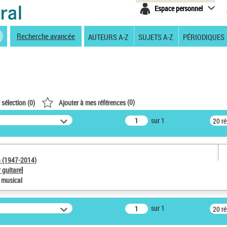
Espace personnel
Recherche avancée
AUTEURS A-Z
SUJETS A-Z
PÉRIODIQUES
(
0
)
 sélection (
0
)
Ajouter à mes références
sur 1
20 r
a (1947-2014)
 guitare]
e musical
sur 1
20 r