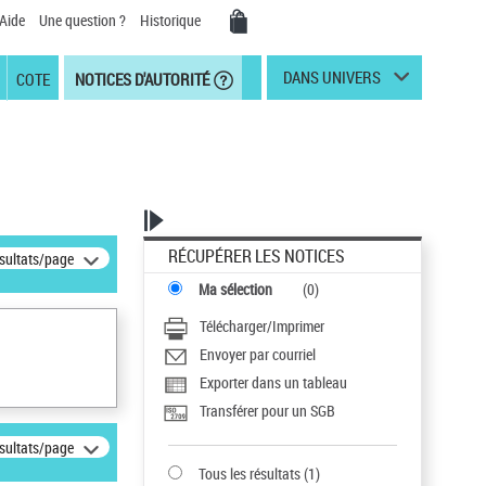
Aide
Une question ?
Historique
DANS UNIVERS
COTE
NOTICES D'AUTORITÉ
RÉCUPÉRER LES NOTICES
ésultats/page
Ma sélection
(
0
)
Télécharger/Imprimer
Envoyer par courriel
Exporter dans un tableau
Transférer pour un SGB
ésultats/page
Tous les résultats
(
1
)