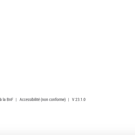
 à la BnF
|
Accessibilité (non conforme)
|
V 23.1.0