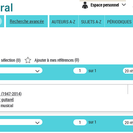
Espace personnel
Recherche avancée
AUTEURS A-Z
SUJETS A-Z
PÉRIODIQUES
(
0
)
 sélection (
0
)
Ajouter à mes références
sur 1
20 r
a (1947-2014)
 guitare]
e musical
sur 1
20 r