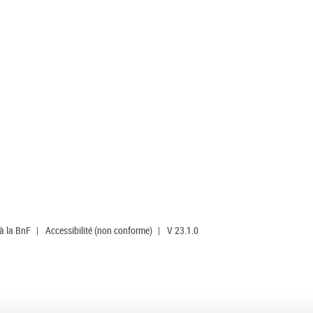
 à la BnF
|
Accessibilité (non conforme)
|
V 23.1.0