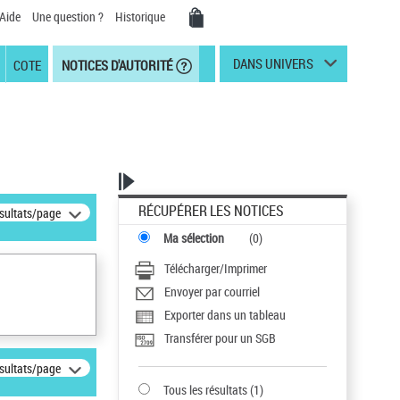
Aide
Une question ?
Historique
DANS UNIVERS
COTE
NOTICES D'AUTORITÉ
RÉCUPÉRER LES NOTICES
ésultats/page
Ma sélection
(
0
)
Télécharger/Imprimer
Envoyer par courriel
Exporter dans un tableau
Transférer pour un SGB
ésultats/page
Tous les résultats
(
1
)