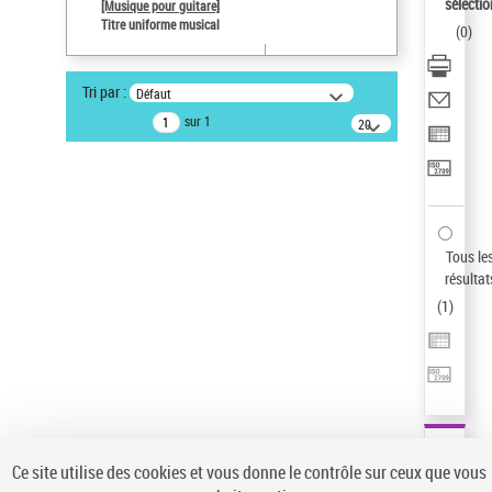
sélectio
[Musique pour guitare]
Auteur d’œuvre
Titre uniforme musical
(
0
)
Paco de Lucía (1947-2014)
Sauvegarder votre recherche
Tri par :
Défaut
AFFINER
sur 1
20
résultats/page
Type de notice d'autorité
Œuvre
(1)
Titre uniforme musical
(1)
Statut de la notice d’autorité
Tous le
résultat
Pays
(
1
)
Auteur d’œuvre
Ce site utilise des cookies et vous donne le contrôle sur ceux que vous