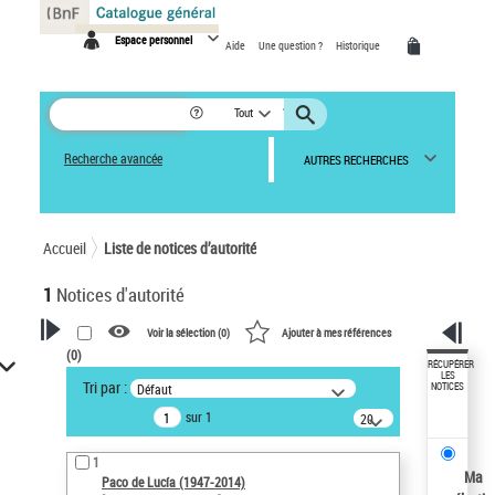
Panneau de gestion des cookies
Espace personnel
Aide
Une question ?
Historique
Tout
Recherche avancée
AUTRES RECHERCHES
Accueil
Liste de notices d’autorité
1
Notices d'autorité
Voir la sélection (
0
)
Ajouter à mes références
(
0
)
VOTRE RECHERCHE
RÉCUPÉRER
LES
Tri par :
Défaut
NOTICES
Recherche avancée dans les
sur 1
notices d’autorité
20
résultats/page
Œuvres liées à l'auteur :
1
Paco de Lucía (1947-2014)
Ma
Paco de Lucía (1947-2014)