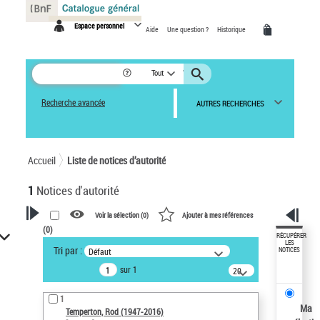
Panneau de gestion des cookies
Espace personnel
Aide
Une question ?
Historique
Tout
Recherche avancée
AUTRES RECHERCHES
Accueil
Liste de notices d’autorité
1
Notices d'autorité
Voir la sélection (
0
)
Ajouter à mes références
(
0
)
VOTRE RECHERCHE
RÉCUPÉRER
LES
Tri par :
Défaut
NOTICES
Recherche avancée dans les
sur 1
notices d’autorité
20
résultats/page
Œuvres liées à l'auteur :
1
Temperton, Rod (1947-2016)
Ma
Temperton, Rod (1947-2016)