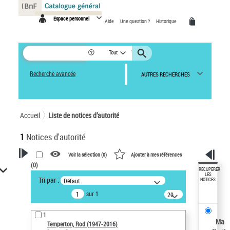
Panneau de gestion des cookies
Espace personnel
Aide
Une question ?
Historique
Tout
Recherche avancée
AUTRES RECHERCHES
Accueil
Liste de notices d’autorité
1
Notices d'autorité
Voir la sélection (
0
)
Ajouter à mes références
(
0
)
VOTRE RECHERCHE
RÉCUPÉRER
LES
Tri par :
Défaut
NOTICES
Recherche avancée dans les
sur 1
notices d’autorité
20
résultats/page
Œuvres liées à l'auteur :
1
Temperton, Rod (1947-2016)
Ma
Temperton, Rod (1947-2016)