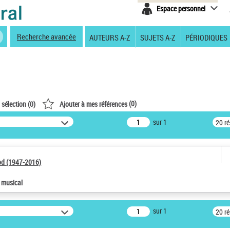
Espace personnel
Recherche avancée
AUTEURS A-Z
SUJETS A-Z
PÉRIODIQUES
(
0
)
 sélection (
0
)
Ajouter à mes références
sur 1
20 r
od (1947-2016)
e musical
sur 1
20 r