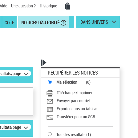
Aide
Une question ?
Historique
DANS UNIVERS
COTE
NOTICES D'AUTORITÉ
RÉCUPÉRER LES NOTICES
ésultats/page
Ma sélection
(
0
)
Télécharger/Imprimer
Envoyer par courriel
Exporter dans un tableau
Transférer pour un SGB
ésultats/page
Tous les résultats
(
1
)