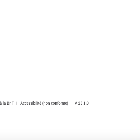
 à la BnF
|
Accessibilité (non conforme)
|
V 23.1.0