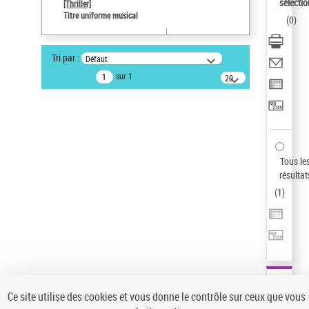
sélectio
[Thriller]
Type de notice d'autorité
Titre uniforme musical
(
0
)
Œuvre
Sauvegarder votre recherche
Tri par :
Défaut
AFFINER
sur 1
20
résultats/page
Type de notice d'autorité
Œuvre
(1)
Titre uniforme musical
(1)
Statut de la notice d’autorité
Tous le
résultat
Pays
(
1
)
Auteur d’œuvre
Ce site utilise des cookies et vous donne le contrôle sur ceux que vous