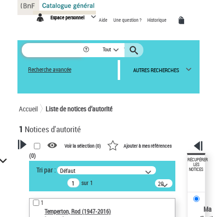
Panneau de gestion des cookies
Espace personnel
Aide
Une question ?
Historique
Tout
Recherche avancée
AUTRES RECHERCHES
Accueil
Liste de notices d’autorité
1
Notices d'autorité
Voir la sélection (
0
)
Ajouter à mes références
(
0
)
VOTRE RECHERCHE
RÉCUPÉRER
LES
Tri par :
Défaut
NOTICES
Recherche avancée dans les
sur 1
notices d’autorité
20
résultats/page
Œuvres liées à l'auteur :
1
Temperton, Rod (1947-2016)
Ma
Temperton, Rod (1947-2016)