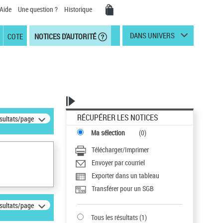
Aide
Une question ?
Historique
DANS UNIVERS
COTE
NOTICES D'AUTORITÉ
RÉCUPÉRER LES NOTICES
ésultats/page
Ma sélection
(
0
)
Télécharger/Imprimer
Envoyer par courriel
Exporter dans un tableau
Transférer pour un SGB
ésultats/page
Tous les résultats
(
1
)