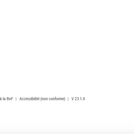
 à la BnF
|
Accessibilité (non conforme)
|
V 23.1.0