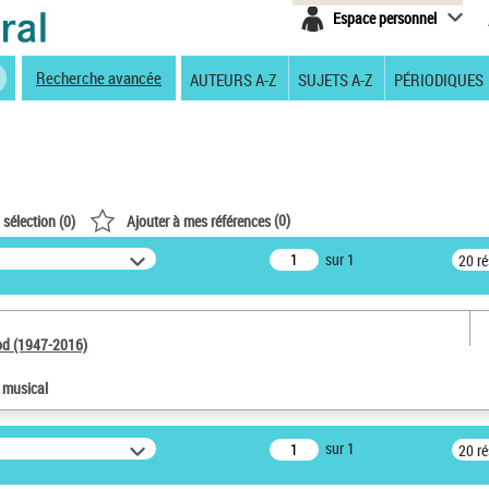
Espace personnel
Recherche avancée
AUTEURS A-Z
SUJETS A-Z
PÉRIODIQUES
(
0
)
 sélection (
0
)
Ajouter à mes références
sur 1
20 r
od (1947-2016)
e musical
sur 1
20 r