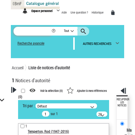
Panneau de gestion des cookies
Espace personnel
Aide
Une question ?
Historique
Tout
Recherche avancée
AUTRES RECHERCHES
Accueil
Liste de notices d’autorité
1
Notices d'autorité
Voir la sélection (
0
)
Ajouter à mes références
(
0
)
VOTRE RECHERCHE
RÉCUPÉRER
LES
Tri par :
Défaut
NOTICES
Recherche avancée dans les
sur 1
notices d’autorité
20
résultats/page
Œuvres liées à l'auteur :
1
Temperton, Rod (1947-2016)
Ma
Temperton, Rod (1947-2016)