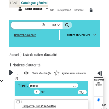
Panneau de gestion des cookies
Espace personnel
Aide
Une question ?
Historique
Tout
Recherche avancée
AUTRES RECHERCHES
Accueil
Liste de notices d’autorité
1
Notices d'autorité
Voir la sélection (
0
)
Ajouter à mes références
(
0
)
VOTRE RECHERCHE
RÉCUPÉRER
LES
Tri par :
Défaut
NOTICES
Recherche avancée dans les
sur 1
notices d’autorité
20
résultats/page
Œuvres liées à l'auteur :
1
Temperton, Rod (1947-2016)
Ma
Temperton, Rod (1947-2016)