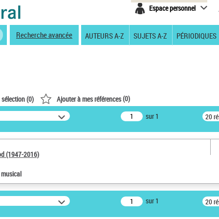
Espace personnel
Recherche avancée
AUTEURS A-Z
SUJETS A-Z
PÉRIODIQUES
(
0
)
 sélection (
0
)
Ajouter à mes références
sur 1
20 r
od (1947-2016)
e musical
sur 1
20 r