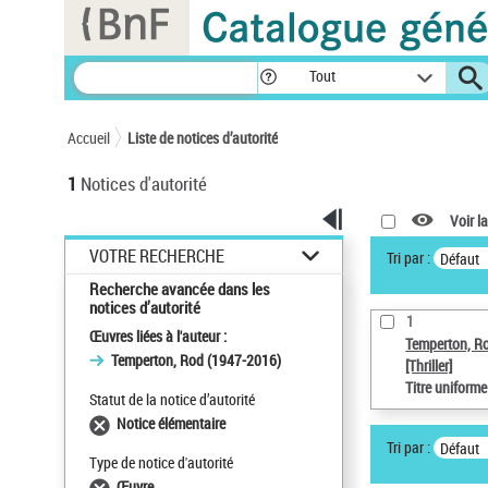
Panneau de gestion des cookies
Tout
Accueil
Liste de notices d’autorité
1
Notices d'autorité
Voir la
VOTRE RECHERCHE
Tri par :
Défaut
Recherche avancée dans les
notices d’autorité
1
Œuvres liées à l'auteur :
Temperton, R
Temperton, Rod (1947-2016)
[Thriller]
Titre uniform
Statut de la notice d’autorité
Notice élémentaire
Tri par :
Défaut
Type de notice d'autorité
Œuvre