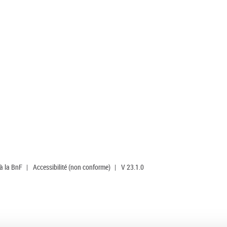
 à la BnF
|
Accessibilité (non conforme)
|
V 23.1.0