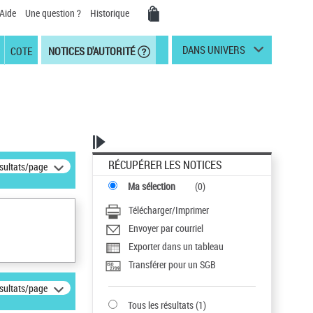
Aide
Une question ?
Historique
DANS UNIVERS
COTE
NOTICES D'AUTORITÉ
RÉCUPÉRER LES NOTICES
ésultats/page
Ma sélection
(
0
)
Télécharger/Imprimer
Envoyer par courriel
Exporter dans un tableau
Transférer pour un SGB
ésultats/page
Tous les résultats
(
1
)